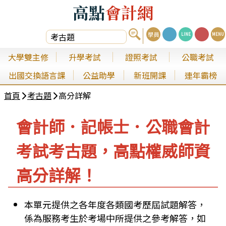
高點
會計網
學員
LINE
MENU
大學雙主修
升學考試
證照考試
公職考試
出國交換語言課
公益助學
新班開課
連年霸榜
首頁
考古題
高分詳解
會計師．記帳士．公職會計
考試考古題，高點權威師資
高分詳解！
本單元提供之各年度各類國考歷屆試題解答，
係為服務考生於考場中所提供之參考解答，如