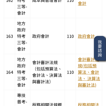
162
特考
成本與管理會計
110
會計
三等-
會計
地方
政府
163
特考
政府會計
110
政府會計
三等-
我要諮詢
會計
地方
會計審計法
會計審計法規
政府
規(包括預
（包括預算法、
164
特考
110
算法、會計
會計法、決算法
三等-
法、 決算法
與審計法）
會計
與審計法)
專技
普考-
稅務相關法規概
稅務相關法