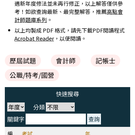
遇新年度修法並未再行修正，以上解答僅供參
考！如欲查詢最新、最完整解答，推薦
高點會
計師題庫系列
。
以上均製成 PDF 格式，請先下載PDF閱讀程式
Acrobat Reader
，以便閱讀。
歷屆試題
會計師
記帳士
公職/特考/國營
快速搜尋
分類
關鍵字
編
考試
年