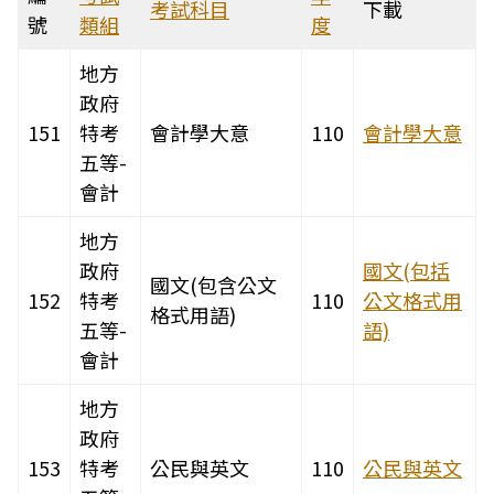
考試科目
下載
號
類組
度
地方
政府
151
特考
會計學大意
110
會計學大意
五等-
會計
地方
政府
國文(包括
國文(包含公文
152
特考
110
公文格式用
格式用語)
五等-
語)
會計
地方
政府
153
特考
公民與英文
110
公民與英文