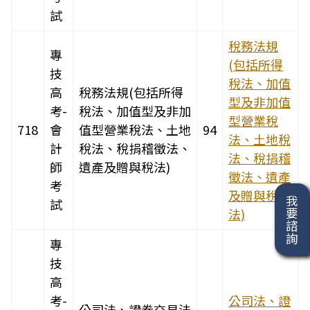
試
稅務法規
專
(包括所得
技
稅法、加值
高
稅務法規(包括所得
型及非加值
考-
稅法、加值型及非加
型營業稅
718
會
值型營業稅法、土地
94
法、土地稅
計
稅法、稅捐稽徵法、
法、稅捐稽
師
遺產及贈與稅法)
徵法、遺產
考
及贈與稅
我要諮詢
試
法)
專
技
高
考-
公司法、證
公司法、證券交易法