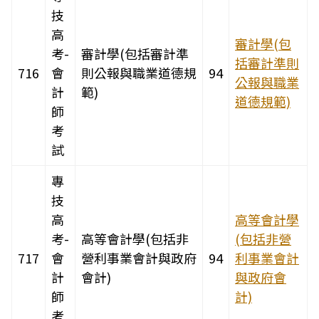
技
高
審計學(包
考-
審計學(包括審計準
括審計準則
716
會
則公報與職業道德規
94
公報與職業
計
範)
道德規範)
師
考
試
專
技
高
高等會計學
考-
高等會計學(包括非
(包括非營
717
會
營利事業會計與政府
94
利事業會計
計
會計)
與政府會
師
計)
考