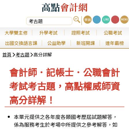
高點
會計網
學員
LINE
MENU
大學雙主修
升學考試
證照考試
公職考試
出國交換語言課
公益助學
新班開課
連年霸榜
首頁
考古題
高分詳解
會計師．記帳士．公職會計
考試考古題，高點權威師資
高分詳解！
本單元提供之各年度各類國考歷屆試題解答，
係為服務考生於考場中所提供之參考解答，如