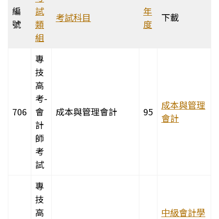
編
試
年
考試科目
下載
號
類
度
組
專
技
高
考-
成本與管理
706
會
成本與管理會計
95
會計
計
師
考
試
專
技
高
中級會計學