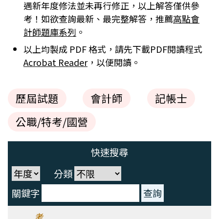
遇新年度修法並未再行修正，以上解答僅供參
考！如欲查詢最新、最完整解答，推薦
高點會
計師題庫系列
。
以上均製成 PDF 格式，請先下載PDF閱讀程式
Acrobat Reader
，以便閱讀。
歷屆試題
會計師
記帳士
公職/特考/國營
快速搜尋
分類
關鍵字
考