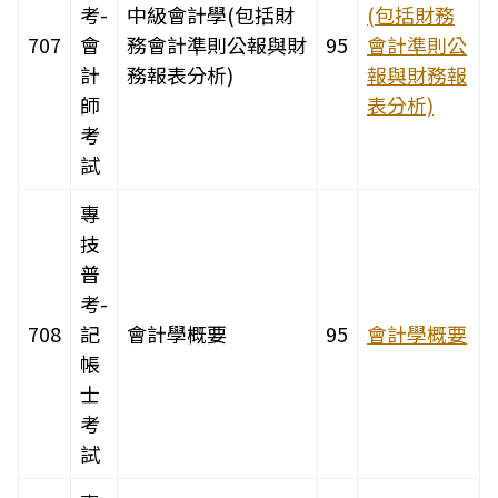
考-
中級會計學(包括財
(包括財務
707
會
務會計準則公報與財
95
會計準則公
計
務報表分析)
報與財務報
師
表分析)
考
試
專
技
普
考-
708
記
會計學概要
95
會計學概要
帳
士
考
試