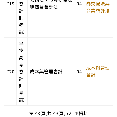
719
會
94
券交易法與
與商業會計法
計
商業會計法
師
考
試
專
技
高
考-
成本與管理
720
會
成本與管理會計
94
會計
計
師
考
試
第 48 頁,共 49 頁, 721筆資料