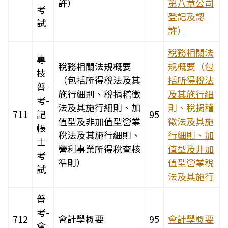
許）
第八章公司
考
登記及認
試
許）
稅務相關法
專
稅務相關法規概要
規概要（包
技
（包括所得稅法及其
括所得稅法
普
施行細則、稅捐稽徵
及其施行細
考-
法及其施行細則、加
則、稅捐稽
711
記
95
值型及非加值型營業
徵法及其施
帳
稅法及其施行細則、
行細則、加
士
營利事業所得稅查核
值型及非加
考
準則）
值型營業稅
試
法及其施行
普
考-
712
會計學概要
95
會計學概要
會