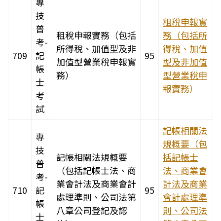
專
技
租稅申報實
普
租稅申報實務（包括
務（包括所
考-
所得稅、加值型及非
得稅、加值
709
記
95
加值型營業稅申報實
型及非加值
帳
務）
型營業稅申
士
報實務）
考
試
記帳相關法
專
規概要（包
技
記帳相關法規概要
括記帳士
普
（包括記帳士法、商
法、商業會
考-
業會計法及商業會計
計法及商業
710
記
95
處理準則、公司法第
會計處理準
帳
八章公司登記及認
則、公司法
士