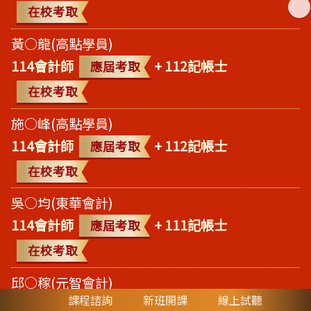
在校考取
黃○龍(高點學員)
114會計師
+ 112記帳士
應屆考取
在校考取
施○峰(高點學員)
114會計師
+ 112記帳士
應屆考取
在校考取
吳○均(東華會計)
114會計師
+ 111記帳士
應屆考取
在校考取
邱○稼(元智會計)
課程諮詢
新班開課
線上試聽
114會計師
+ 111記帳士
應屆考取