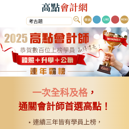
高點
會計網
學員
LINE
MENU
一次全科及格
，
通關會計師首選高點！
連續三年皆有學員上榜，