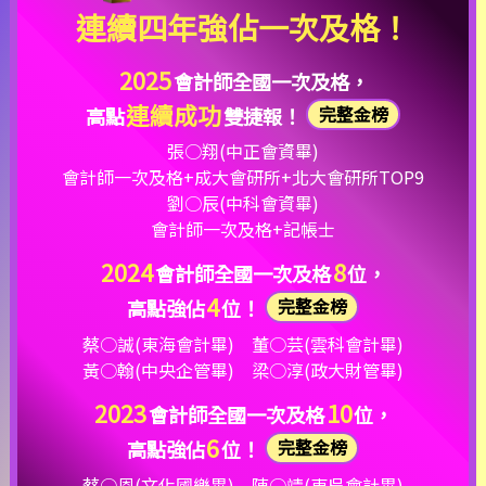
連續四年強佔一次及格！
2025
會計師全國一次及格，
連續成功
完整金榜
高點
雙捷報！
張○翔(中正會資畢)
會計師一次及格+成大會研所+北大會研所TOP9
劉○辰(中科會資畢)
會計師一次及格+記帳士
2024
8
會計師全國一次及格
位，
4
完整金榜
高點強佔
位！
蔡○誠(東海會計畢)
董○芸(雲科會計畢)
黃○翰(中央企管畢)
梁○淳(政大財管畢)
2023
10
會計師全國一次及格
位，
6
完整金榜
高點強佔
位！
蔡○恩(文化國樂畢)
陳○靖(東吳會計畢)