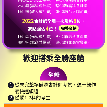
林○廷(雲科會計畢)
蔡○彥(雲科會計畢)
陳○騰(政大會計畢)
游○頤(台大國企畢)
2022
8
會計師全國一次及格
位，
4
完整金榜
高點強佔
位！
陳○宏(元智會計畢)
李○洋(高科會資畢)
郭○承(北商財稅畢)
吳○展(北商會資畢)
歡迎搭乘全勝座艙
全修
1
從未完整準備過會計師考試，想一鼓作
氣快速領證
2
僅過1-2科的考生