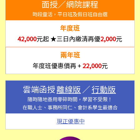
面授／網院課程
時段靈活，平日班及假日班自由選
年度班
42,000
元起 ★三日內繳清再優
2,000
元
兩年班
年度班優惠價再 +
22,000
元
雲端函授
離線版
／
行動版
隨時隨地善用零碎時間，學習不受限！
在職人士、事務所同仁、會計系學生最適合
現正優惠中