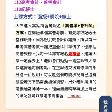
112高考會計、普考會計
110記帳士
上課方式：面授+網院+線上
大三進入高點補習班報名
「高普考+會計師」
方案
，在開始準備高普考前，有先考取記帳士
當作暖身，因為想挑戰會計師證照，所以第一
年考高普考就一起把重疊科目準備了，也應屆
高普雙榜。我每一科都有報名
總複習
，建議大
家一定要去上！老師會用短短一兩堂課帶大家
快速掃過每個考點，在正課結束後有修法的部
分會一併說明，可以趁這個時間檢視自己還有
哪些地方不熟需要加強複習，另外老師編排的
講義通常薄薄一本，裡面滿滿精華再加上自己
的筆記就可以帶進考場複習。
...more
我要諮詢