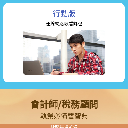
行動版
連線網路收看課程
會計師/稅務顧問
執業必備雙智典
身歷其境解決