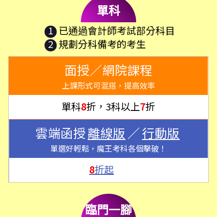
單科
1
已通過會計師考試部分科目
2
規劃分科備考的考生
面授／網院課程
上課形式可混搭，提高效率
單科
8
折，3科以上
7
折
雲端函授
離線版
／
行動版
單選好輕鬆，魔王考科各個擊破！
8
折起
臨門一腳