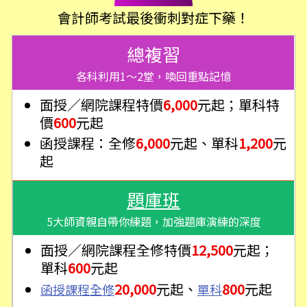
會計師考試最後衝刺對症下藥！
總複習
各科利用1～2堂，喚回重點記憶
面授／網院課程特價
6,000
元起；單科特
價
600
元起
函授課程：全修
6,000
元起、單科
1,200
元
起
題庫班
5大師資親自帶你練題，加強題庫演練的深度
面授／網院課程全修特價
12,500
元起
；
單科
600
元起
20,000
元起
、
800
元起
函授課程全修
單科