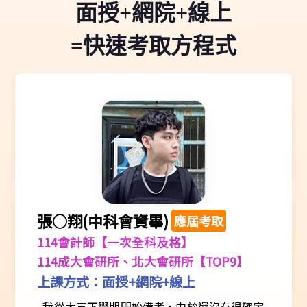
面授+網院+線上
=快速考取方程式
張○翔(中科會資畢)
應屆考取
114會計師【一次全科及格】
114成大會研所、北大會研所【TOP9】
上課方式：面授+網院+線上
我從大三下學期開始備考，由於還沒有很確定