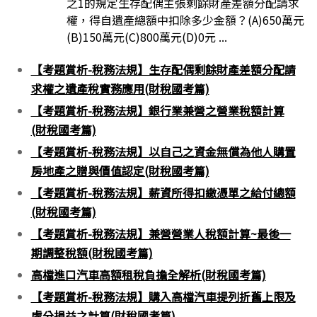
之1的規定生存配偶主張剩餘財產差額分配請求
權，得自遺產總額中扣除多少金額？(A)650萬元
(B)150萬元(C)800萬元(D)0元 ...
【考題賞析-稅務法規】生存配偶剩餘財產差額分配請
求權之遺產稅實務應用(財稅國考篇)
【考題賞析-稅務法規】銀行業兼營之營業稅額計算
(財稅國考篇)
【考題賞析-稅務法規】以自己之資金無償為他人購置
房地產之贈與價值認定(財稅國考篇)
【考題賞析-稅務法規】薪資所得扣繳憑單之給付總額
(財稅國考篇)
【考題賞析-稅務法規】兼營營業人稅額計算~最後一
期調整稅額(財稅國考篇)
高檔進口汽車高額租稅負擔全解析(財稅國考篇)
【考題賞析-稅務法規】購入高檔汽車提列折舊上限及
處分損益之計算(財稅國考篇)