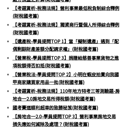
【考題賞析-稅務法規】營利事業最低稅負制綜合釋例
(財稅國考篇)
【考題賞析-稅務法規】獨資商行暨個人所得綜合釋例
(財稅國考篇)
【遺產稅-學員提問TOP 1】當「擬制遺產」遇到「配
偶剩餘財產差額分配請求權」(財稅國考篇)
【營業稅-學員提問TOP 3】捐贈給慈善事業貨物之進
項稅額得否扣抵(財稅國考篇)
【營業稅法-學員提問TOP 2】小明在蝦皮拍賣向我國
甲商家購買家用品一批(財稅國考篇)
【考題賞析-稅務法規】110年地方特考三等測驗題-房
地合一2.0房地交易所得稅額(財稅國考篇)
國考賽道順利超車的致勝秘笈(財稅國考篇)
【房地合一2.0-學員提問TOP 3】營利事業房地交易
損失應如何減除及處理？(財稅國考篇)