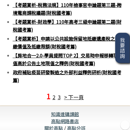
【考題賞析-稅務法規】110年檢事官申論題第三題-跨
境電商課稅議題(財稅國考篇)
【考題賞析-財政學】110年高考三級申論題第二題(財
稅國考篇)
【考題賞析】申請以公共設施保留地抵繳遺產稅之抵
我要諮詢
繳價值及抵繳限額(財稅國考篇)
【房地合一2.0-學員提問TOP 2】交易時申報移轉現
值高於公告土地現值之釋例(財稅國考篇)
政府補貼疫苗研發製造之外部利益釋例研析(財稅國考
篇)
1
2
3
> 下一頁
知識達購課館
高點網路書店
關於高點
/
高點分班