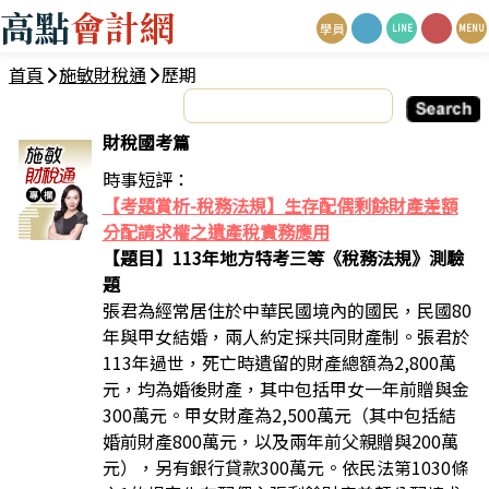
高點
會計網
學員
LINE
MENU
首頁
施敏財稅通
歷期
財稅國考篇
時事短評：
【考題賞析-稅務法規】生存配偶剩餘財產差額
分配請求權之遺產稅實務應用
【題目】113年地方特考三等《稅務法規》測驗
題
張君為經常居住於中華民國境內的國民，民國80
年與甲女結婚，兩人約定採共同財產制。張君於
113年過世，死亡時遺留的財產總額為2,800萬
元，均為婚後財產，其中包括甲女一年前贈與金
300萬元。甲女財產為2,500萬元（其中包括結
婚前財產800萬元，以及兩年前父親贈與200萬
元），另有銀行貸款300萬元。依民法第1030條